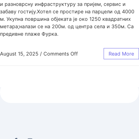
и разноврсну инфраструктуру за пријем, сервис и
забаву гостију.Хотел се простире на парцели од 4000
м. Укупна површина објеката је око 1250 квадратних
метара;налази се на 200м. од центра села и 350м. Са
предивне плаже Фурка.
August 15, 2025
/
Comments Off
Read More