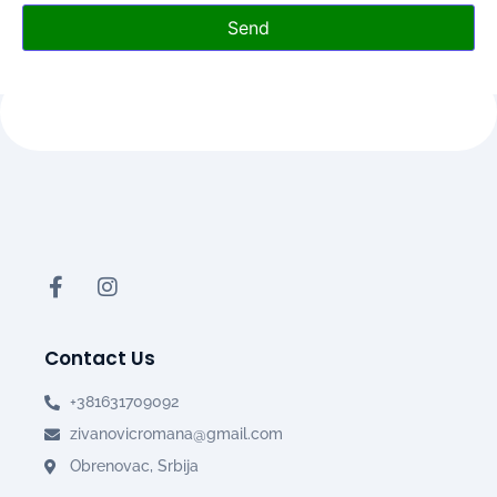
Send
Contact Us
+381631709092
zivanovicromana@gmail.com
Obrenovac, Srbija