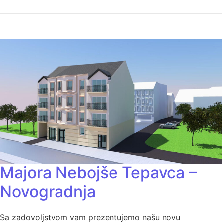
Majora Nebojše Tepavca –
Novogradnja
Sa zadovoljstvom vam prezentujemo našu novu