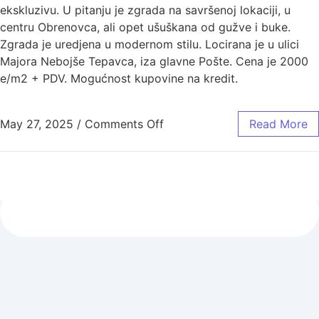
ekskluzivu. U pitanju je zgrada na savršenoj lokaciji, u
centru Obrenovca, ali opet ušuškana od gužve i buke.
Zgrada je uredjena u modernom stilu. Locirana je u ulici
Majora Nebojše Tepavca, iza glavne Pošte. Cena je 2000
e/m2 + PDV. Mogućnost kupovine na kredit.
May 27, 2025
/
Comments Off
Read More