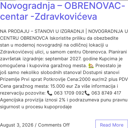
Novogradnja – OBRENOVAC-
centar -Zdravkovićeva
NA PRODAJU – STANOVI U IZGRADNJI | NOVOGRADNJA U
CENTRU OBRENOVCA Iskoristite priliku da obezbedite
stan u modernoj novogradnji na odličnoj lokaciji u
Zdravkovićevoj ulici, u samom centru Obrenovca. Planirani
završetak izgradnje: septembar 2027. godine Kupcima je
omogućena i kupovina garažnog mesta. 🏡 Preostalo je
još samo nekoliko slobodnih stanova! Dostupni stanovi
Prizemlje Prvi sprat Potkrovlje Cena:2000 eur/m2 plus PDV
Cena garažnog mesta: 15.000 eur Za više informacija i
rezervaciju pozovite: 📞 063 1709 092📞 063 8749 417
Agencijska provizija iznosi 2% i podrazumeva punu pravnu
sigurnost u procesu kupoprodaje
August 3, 2026
/
Comments Off
Read More