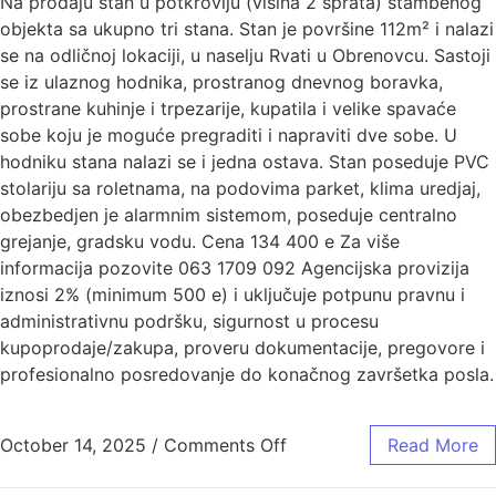
Na prodaju stan u potkrovlju (visina 2 sprata) stambenog
objekta sa ukupno tri stana. Stan je površine 112m² i nalazi
se na odličnoj lokaciji, u naselju Rvati u Obrenovcu. Sastoji
se iz ulaznog hodnika, prostranog dnevnog boravka,
prostrane kuhinje i trpezarije, kupatila i velike spavaće
sobe koju je moguće pregraditi i napraviti dve sobe. U
hodniku stana nalazi se i jedna ostava. Stan poseduje PVC
stolariju sa roletnama, na podovima parket, klima uredjaj,
obezbedjen je alarmnim sistemom, poseduje centralno
grejanje, gradsku vodu. Cena 134 400 e Za više
informacija pozovite 063 1709 092 Agencijska provizija
iznosi 2% (minimum 500 e) i uključuje potpunu pravnu i
administrativnu podršku, sigurnost u procesu
kupoprodaje/zakupa, proveru dokumentacije, pregovore i
profesionalno posredovanje do konačnog završetka posla.
October 14, 2025
/
Comments Off
Read More