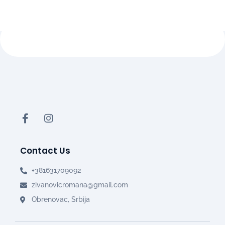
Contact Us
+381631709092
zivanovicromana@gmail.com
Obrenovac, Srbija