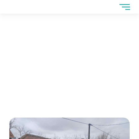
Kuća na prodaju -
Obrenovac-Piroman
200m2
Home
>
Kuća na prodaju -Obrenovac-Piroman 200m2