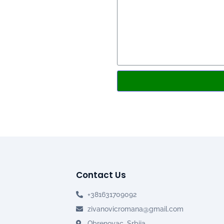
Contact Us
+381631709092
zivanovicromana@gmail.com
Obrenovac, Srbija