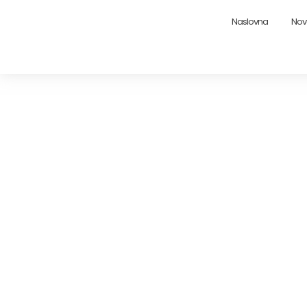
Naslovna
Nov
Kuća u Su