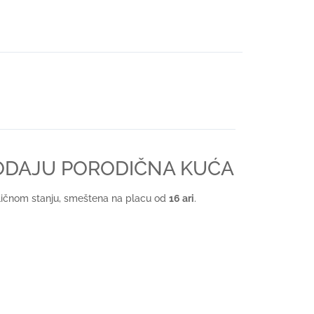
RODAJU PORODIČNA KUĆA
dličnom stanju, smeštena na placu od
16 ari
.