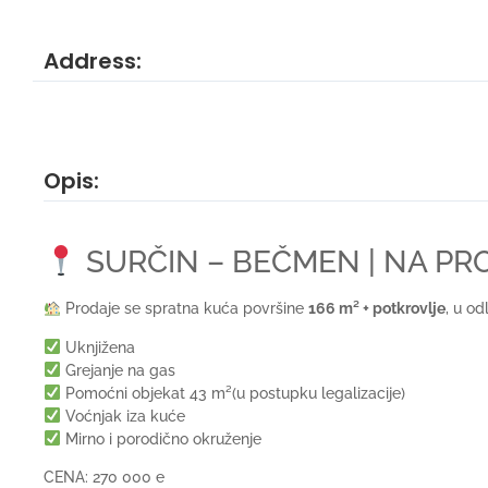
Address:
Opis:
SURČIN – BEČMEN | NA P
Prodaje se spratna kuća površine
166 m² + potkrovlje
, u o
Uknjižena
Grejanje na gas
Pomoćni objekat 43 m²(u postupku legalizacije)
Voćnjak iza kuće
Mirno i porodično okruženje
CENA: 270 000 e