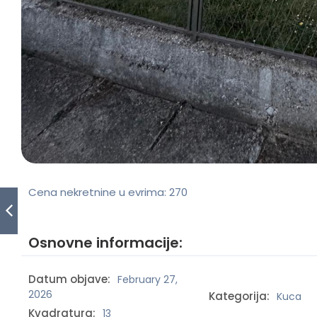
Cena nekretnine u evrima:
270
Osnovne informacije:
Datum objave:
February 27,
2026
Kategorija:
Kuca
Kvadratura:
13