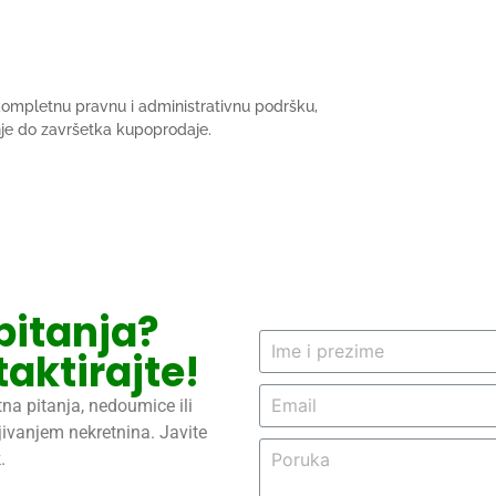
 kompletnu pravnu i administrativnu podršku,
je do završetka kupoprodaje.
pitanja?
aktirajte!
na pitanja, nedoumice ili
jivanjem nekretnina. Javite
.