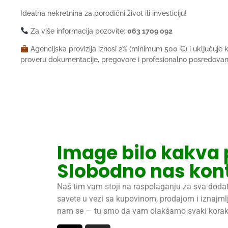
Idealna nekretnina za porodični život ili investiciju!
Za više informacija pozovite:
063 1709 092
Agencijska provizija iznosi 2% (minimum 500 €) i uključuje
proveru dokumentacije, pregovore i profesionalno posredovan
Image bilo kakva 
Slobodno nas kont
Naš tim vam stoji na raspolaganju za sva dodat
savete u vezi sa kupovinom, prodajom i iznajml
nam se — tu smo da vam olakšamo svaki korak