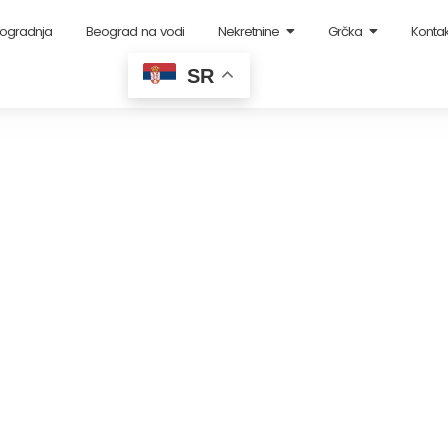
ogradnja
Beograd na vodi
Nekretnine
Grčka
Kontak
SR
rčinu – Bečmen-1
Home
>
Kuća u Surčinu – Bečmen-130m2